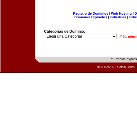
Registro de Dominios
|
Web Hosting
|
D
Dominios Expirados
|
Industrias
|
Indu
Categorías de Dominio:
[Pág. princi
** Precios expre
© 2002/2022 Solo10.com