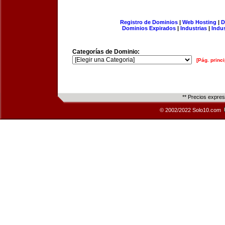
Registro de Dominios
|
Web Hosting
|
D
Dominios Expirados
|
Industrias
|
Indu
Categorías de Dominio:
[Pág. princi
** Precios expre
© 2002/2022 Solo10.com