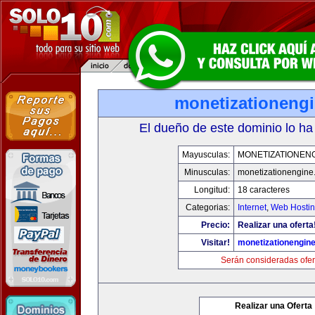
monetizationeng
El dueño de este dominio lo ha
Mayusculas:
MONETIZATIONEN
Minusculas:
monetizationengine
Longitud:
18 caracteres
Categorias:
Internet
,
Web Hostin
Precio:
Realizar una oferta
Visitar!
monetizationengin
Serán consideradas ofer
Realizar una Oferta