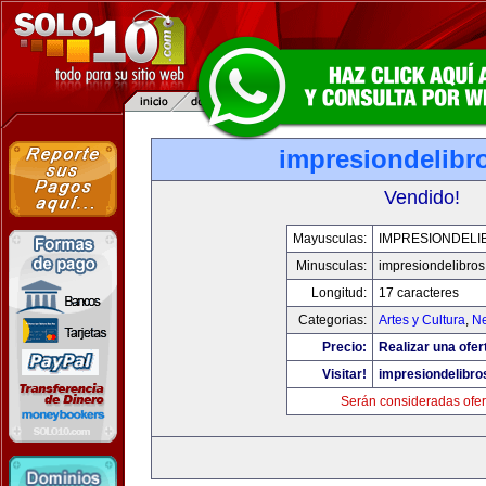
impresiondelibr
Vendido!
Mayusculas:
IMPRESIONDELI
Minusculas:
impresiondelibro
Longitud:
17 caracteres
Categorias:
Artes y Cultura
,
Ne
Precio:
Realizar una ofer
Visitar!
impresiondelibr
Serán consideradas ofer