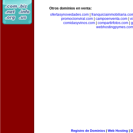
Otros dominios en venta:
ofertasynovedades.com
|
franquiciainmobiliaria.co
promocionviral.com
|
campoenventa.com
|
v
comidasyvinos.com
|
compartirfotos.com
|
g
webhostingpymes.co
Registro de Dominios
|
Web Hosting
|
D