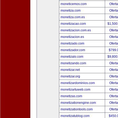
moneticemos.com
Oferta
monetiza.com
Oferta
monetiza.com.es
Oferta
monetizacao.com
$1,500
monetizacion.com.es
Oferta
monetizacion.es
Oferta
monetizado.com
Oferta
monetizador.com
$799.
monetizalo.com
$9,800
monetizando.com
Oferta
monetizar.net
Oferta
monetizar.org
Oferta
monetizardominios.com
Oferta
monetizartuweb.com
Oferta
monetizas.com
Oferta
monetizationengine.com
Oferta
monetizationtools.com
Oferta
monetizatublog.com
$450.