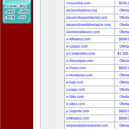
conunclick.com
$550.
desarrolladores.org
Oferta
desarrolloseninternet.com
Oferta
desarrollowebfreelance.com
Oferta
DominiosMexico.com
Oferta
e-Afiliados.com
$899.
e-cargas.com
Oferta
e-Contenidos.com
$1,500
e-descargas.com
Oferta
e-Foros.com
$800.
e-Honduras.com
Oferta
e-lista.com
Oferta
e-pago.com
Oferta
e-Sitio.com
Oferta
e-sitios.com
Oferta
e-Soporte.com
$800.
eAfiliados.com
$899.
emprendedoresenred.com
Oferta